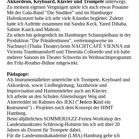
Akkordeon, Keyboard, Klavier und Trompete
unterwegs.
Zu meinem eigenen Vergnügen spiele ich auch etwas Posaune
Mit der Gala-Band "Die Studiker" und im Hamburger
Hafenkonzert habe ich sehr viele Künstler begleitet. Zuletzt
hatte ich Auftritte zusammen mit Sandra Keck, Yared Dibaba,
Sabine Kaack.und Mahoin.
Zu sehen bin gelegentlich im Hamburger Schauspielhaus in der
Produktion "Die Präsidentinnen", vertretungsweise im
Nachtasyl (Thalia Theater).beim NACHTCAFÉ VIENNA mit
Victoria Trauttmansdorff und Theresita Colloredo und ich habe
mehrere Saisons im Theater Schwerin im Weihnachtsprogramm
der Fritz-Reuther-Bühne mitgewirkt.
Pädagoge:
Als Instrumentallehrer unterrichte ich Trompete, Keyboard und
Akkordeon, sowie Liedbegleitung, Jazztheorie und
Improvisation und Harmonielehre auch am Klavier.
Ich arbeite an den Schulen Ahrensburger Weg und
Alsterredder im Rahmen des JEKI ("
Je
dem
K
ind ein
I
nstrument") - Projektes nach dem Konzept der HfMT
Hamburg.
Beim alljährlichen SOMMERJAZZ-Ferien-Workshop des
Landesmusikrates Schleswig-Holstein bin ich seit über 20
Jahren als Dozent für Trompete dabei.
Für die Landesmusikakademie (LMA) Hamburg gebe ich