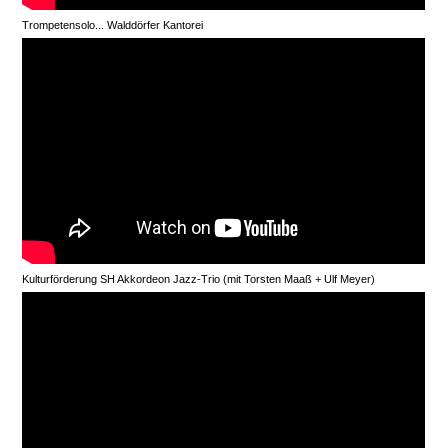
Trompetensolo... Walddörfer Kantorei
Kulturförderung SH Akkordeon Jazz-Trio (mit Torsten Maaß + Ulf Meyer)