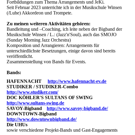
Fortbildungen zum Thema Arrangements und JeKi.
Seit Februar 2023 unterrichte ich in der Musikschule Winsen
(/Luhe) Akkordeon und Trompete.
Zu meinen weiteren Aktivitäten gehören:
Bandleitung und –Coaching, ich leite neben der Bigband der
Musikschule Winsen / L.: (Jazz'n'Soul), auch das SMOJO
(Sunday Morning Jazz Orchestra)
Komposition und Arrangieren: Arrangements für
unterschiedlichste Besetzungen, einige davon sind bereits
veröffentlicht.
Zusammenstellung von Bands für Events.
Bands:
HAFENNACHT
http://www.hafennacht-ev.de
STUDIKER / STUDIKER-Combo
http://www.studiker.com/
DOC KÖHLER'S SULTANS OF SWING
http://www.sultans-swing.de
SAVOY-Bigband
http://www.savoy-bigband.de/
DOWNTOWN-Bigband
http://www.downtownbigband.de/
Die UHUs
sowie verschiedene Projekt-Bands und Gast-Engagements