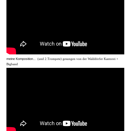
meine Komposition...
(und 2.Trompete) gesungen von der Walddörfer Kantorei +
Bigband